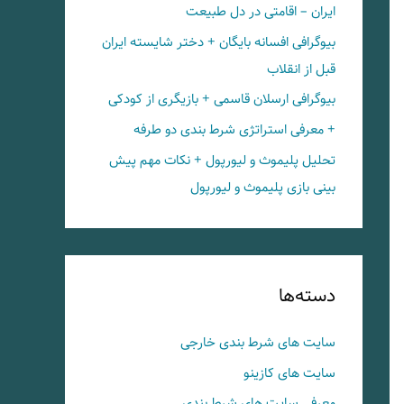
ایران – اقامتی در دل طبیعت
بیوگرافی افسانه بایگان + دختر شایسته ایران
قبل از انقلاب
بیوگرافی ارسلان قاسمی + بازیگری از کودکی
+ معرفی استراتژی شرط بندی دو طرفه
تحلیل پلیموث و لیورپول + نکات مهم پیش
بینی بازی پلیموث و لیورپول
دسته‌ها
سایت های شرط بندی خارجی
سایت های کازینو
معرفی سایت های شرط بندی