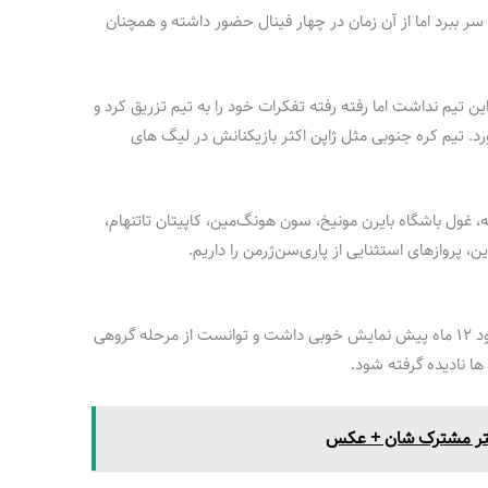
ده جام را بالای سر ببرد اما از آن زمان در چهار فینال حضور داشته و همچنان
ن تیم نداشت اما رفته رفته تفکرات خود را به تیم تزریق کرد و
ورد. تیم کره جنوبی مثل ژاپن اکثر بازیکنانش در لیگ های
، غول باشگاه بایرن مونیخ، سون هونگ‌مین، کاپیتان تاتنهام،
 پروازهای استثنایی از پاری‌سن‌ژرمن را داریم.
استرالیای گراهام آرنولد، در جام جهانی ۲۰۲۲ حدود ۱۲ ماه پیش نمایش خوبی داشت و توانست از مرحله گروهی
ا نادیده گرفته شود.
ختر مشترک شان + عکس