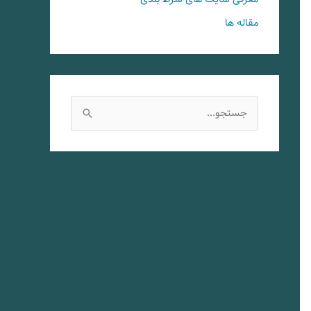
مقاله ها
ج
س
ت
ج
و
ب
ر
ا
ی
: