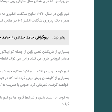
مورییاسو، که برای شش سال متوالی روی نیمکت ای
تیم ژاپن در سال ۲۰۲۳ نتایج شگف
همراه یک پیروزی شگقت انگیز ۴-۱ در مقابل تیم قدرتمند آلمان در ولفسبورگ بوده است.
بخوانید :
بیوگرافی حامد حدادی + حامد
معتبر اروپایی بازی می کنند و این می تواند نقطه 
تیم کره جنوبی در انتظار عملکرد ستاره خودش 
بسیاری از کارشنان پیش بینی کرده اند که در فین
خواهند گرفت. قهرمانی کره جنوبی با ضریب ۵.۲۵ هم اکنون در سایت های شرط بندی در دسترس می باشد.
به توجه به سید بندی و شرایط گروه ها دو تیم با
گرفت.