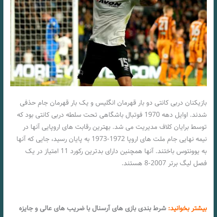
بازیکنان دربی کانتی دو بار قهرمان انگلیس و یک بار قهرمان جام حذفی
شدند. اوایل دهه 1970 فوتبال باشگاهی تحت سلطه دربی کانتی بود که
توسط برایان کلاف مدیریت می شد. بهترین رقابت های اروپایی آنها در
نیمه نهایی جام ملت های اروپا 1972-1973 به پایان رسید، جایی که آنها
به یوونتوس باختند. آنها همچنین دارای بدترین رکورد 11 امتیاز در یک
فصل لیگ برتر 2007-8 هستند.
بیشتر بخوانید:
شرط بندی بازی های آرسنال با ضریب های عالی و جایزه