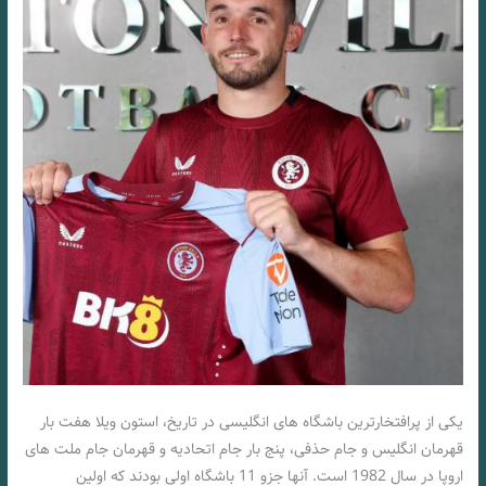
یکی از پرافتخارترین باشگاه های انگلیسی در تاریخ، استون ویلا هفت بار
قهرمان انگلیس و جام حذفی، پنج بار جام اتحادیه و قهرمان جام ملت های
اروپا در سال 1982 است. آنها جزو 11 باشگاه اولی بودند که اولین