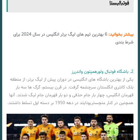
فوتبالیستا
بیشتر بخوانید:
6 بهترین تیم های لیگ برتر انگلیس در سال 2024 برای
شرط بندی
2. باشگاه فوتبال ولورهمپتون واندررز
یکی از بهترین باشگاه های انگلیسی در دوران پیش از لیگ برتر، از منطقه
بلک کانتری انگلستان سرچشمه گرفت. در قرن بیستم، گرگ ها سه بار
قهرمان انگلیس، چهار بار جام حذفی و دو بار قهرمان جام لیگ شدند. آنها
همچنین در کنار منچستریونایتد در دهه 1950 بر دسته اول تسلط داشتند.