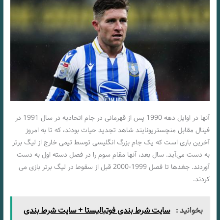
آنها در اوایل دهه 1990 پس از قهرمانی در جام اتحادیه در سال 1991 در
فینال مقابل منچستریونایتد شاهد تجدید حیات بودند، که تا به امروز
آخرین باری است که یک جام بزرگ انگلیسی توسط تیمی خارج از لیگ برتر
به دست می‌آید. سال بعد، آنها مقام سوم را در فصل دسته اول به دست
آوردند. جغدها تا فصل 1999-2000 قبل از سقوط در لیگ برتر بازی می
کردند.
بخوانید :
سایت شرط بندی فوتبالیستا + سایت شرط بندی